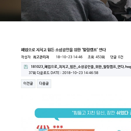
폐업으로 지치고 힘든 소상공인을 위한 ‘힐링캠프’ 연다
작성자
최고관리자
18-10-23 14:46
조회
453회
댓글
0건
181023_폐업으로_지치고_힘든_소상공인을_위한_힐링캠프_연다.hw
37회 다운로드
DATE : 2018-10-23 14:46:58
이전글
다음글