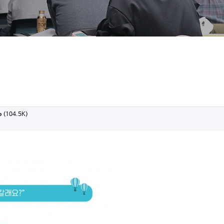
p
(104.5K)